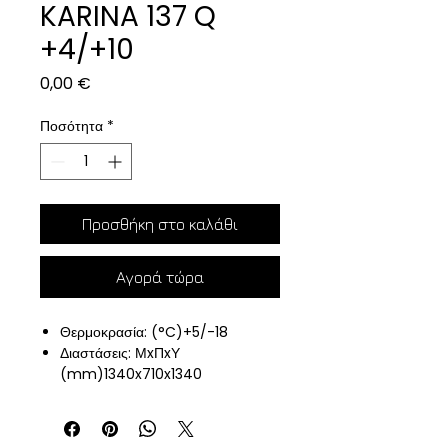
KARINA 137 Q
+4/+10
Τιμή
0,00 €
Ποσότητα
*
Προσθήκη στο καλάθι
Αγορά τώρα
Θερμοκρασία: (°C)+5/-18
Διαστάσεις: ΜxΠxΥ
(mm)1340x710x1340
Ψύξη αέρα
Χωρητικότητα (L)550
3 Γυάλινα ράφια 395x1270