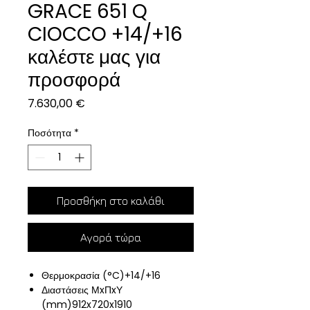
GRACE 651 Q
CIOCCO +14/+16
καλέστε μας για
προσφορά
Τιμή
7.630,00 €
Ποσότητα
*
Προσθήκη στο καλάθι
Αγορά τώρα
Θερμοκρασία (°C)+14/+16
Διαστάσεις ΜxΠxΥ
(mm)912x720x1910