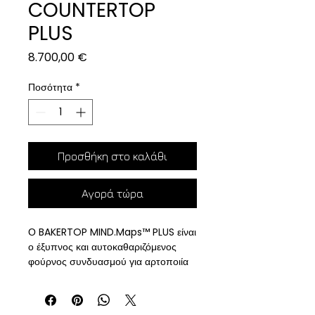
COUNTERTOP
PLUS
Τιμή
8.700,00 €
Ποσότητα
*
Προσθήκη στο καλάθι
Αγορά τώρα
Ο BAKERTOP MIND.Maps™ PLUS είναι
ο έξυπνος και αυτοκαθαριζόμενος
φούρνος συνδυασμού για αρτοποιία
και ζαχαροπλαστική, σχεδιασμένος
ειδικά για επαγγελματικούς χώρους
μαζικής εστίασης και υγειονομικού