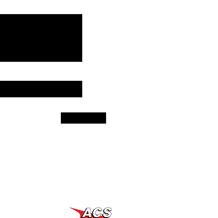
age
Send