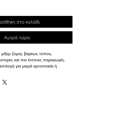
οσθήκη στο καλάθι
Αγορά τώρα
ά μίξερ ζύμης βαρέως τύπου,
ύτερες και πιο έντονες παραγωγές.
επιλογή για μικρά αρτοποιεία ή
νουν αρκετές ζύμες την ημέρα. Έχει
χή στη βελτιστοποίηση της αναλογίας
ιδών στροφών και των στροφών σε
έπεται η παραγωγή μιας ομοιογενούς
, εξασφαλίζοντας υψηλή απόδοση και
ις TS και VE της ANNA διαθέτουν
, η οποία επιτρέπει την εύκολη
από το μπολ. ​​Το VE διαθέτει επίσης
​​
Αυτά τα μοντέλα είναι εξοπλισμένα με
ης IKARO με καινοτόμο σχήμα