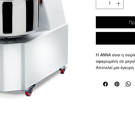
Πρ
Η ANNA είναι η σειρ
αφιερωμένη σε μεγαλ
Αποτελεί μια έγκυρη 
πιτσαρίες που φτιάχ
δοθεί μεγάλη προσο
μεταξύ των σπειροε
μπολ, ώστε να επιτρ
και ελαστικής ζύμης
ποιότητα.
Οι εκδόσε
ανυψούμενη κεφαλή
αφαίρεση της ζύμης 
αφαιρούμενο μπολ. 
το σύστημα αγκύρωσ