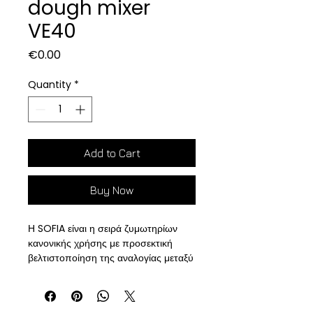
dough mixer
VE40
Price
€0.00
Quantity
*
Add to Cart
Buy Now
Η SOFIA είναι η σειρά ζυμωτηρίων
κανονικής χρήσης με προσεκτική
βελτιστοποίηση της αναλογίας μεταξύ
των σπειροειδών στροφών και των
στροφών του μπολ, εξασφαλίζοντας
την παραγωγή ομοιογενούς και