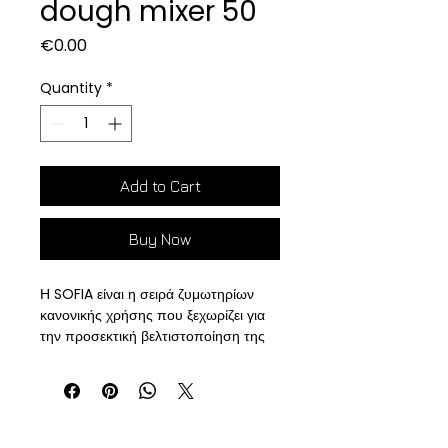
dough mixer 50
Price
€0.00
Quantity
*
Add to Cart
Buy Now
Η SOFIA είναι η σειρά ζυμωτηρίων
κανονικής χρήσης που ξεχωρίζει για
την προσεκτική βελτιστοποίηση της
αναλογίας μεταξύ των σπειροειδών
στροφών και των στροφών του μπολ,
εξασφαλίζοντας την παραγωγή
ομοιογενούς και υψηλής ενυδάτωσης
ζύμης στη σωστή θερμοκρασία.